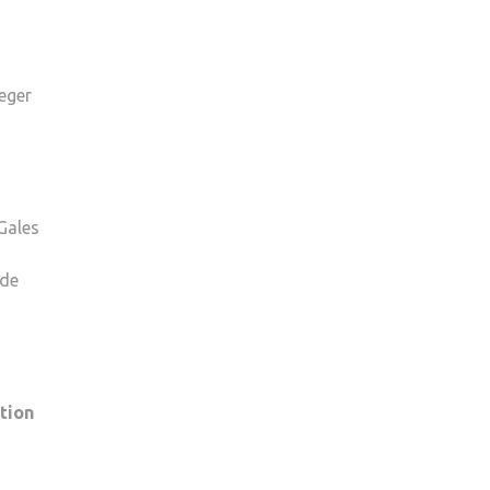
eger
Gales
 de
tion