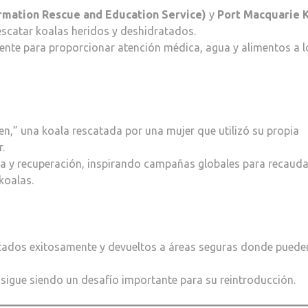
ormation Rescue and Education Service)
y
Port Macquarie 
escatar koalas heridos y deshidratados.
ente para proporcionar atención médica, agua y alimentos a l
en,” una koala rescatada por una mujer que utilizó su propia
.
cia y recuperación, inspirando campañas globales para recauda
koalas.
tados exitosamente y devueltos a áreas seguras donde puede
 sigue siendo un desafío importante para su reintroducción.