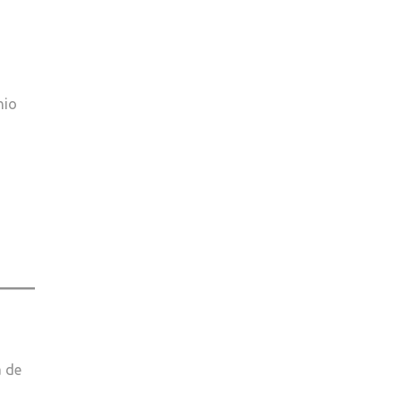
nio
a de