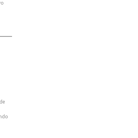
yo
KOALA
EN
PELIGRO
CRÍTICO
TRAS
LA
PÉRDIDA
DEL
80%
DE
SU
HÁBITAT
 de
ando