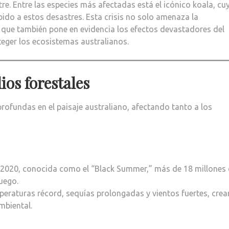
re. Entre las especies más afectadas está el icónico koala, cu
ido a estos desastres. Esta crisis no solo amenaza la
 que también pone en evidencia los efectos devastadores del
teger los ecosistemas australianos.
ios forestales
profundas en el paisaje australiano, afectando tanto a los
-2020, conocida como el “Black Summer,” más de 18 millones
uego.
eraturas récord, sequías prolongadas y vientos fuertes, cre
mbiental.