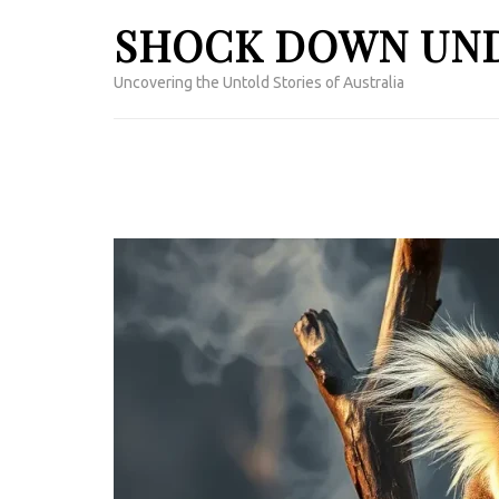
Skip
SHOCK DOWN UN
to
content
Uncovering the Untold Stories of Australia
(Press
Enter)